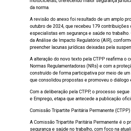
motocicletas, oferecendo maior segurança jurídic
da norma.
A revisão do anexo foi resultado de um amplo pro
outubro de 2024, que recebeu 179 contribuições 
especialistas em segurança e saúde no trabalho
da Análise de Impacto Regulatório (AIR), confor
preencher lacunas jurídicas deixadas pela susp
A alteração do novo texto pela CTPP reafirma o c
Normas Regulamentadoras (NRs) e com a proteção
construído de forma participativa por meio de um 
que consolidou propostas e promoveu o diálogo e
Com a deliberação pela CTPP, o processo segue a
e Emprego, etapa que antecede a publicação ofici
Comissão Tripartite Paritária Permanente (CTPP)
A Comissão Tripartite Paritária Permanente é o p
segurança e saúde no trabalho, com foco na atu