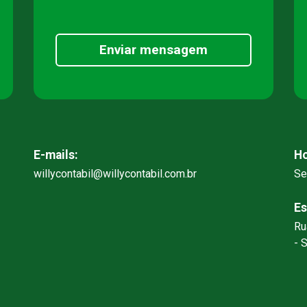
Enviar mensagem
E-mails:
Ho
willycontabil@willycontabil.com.br
Se
Es
Ru
- 