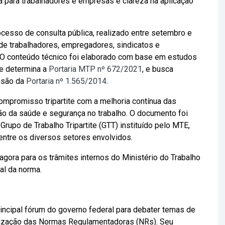
a para trabalhadores e empresas e clareza na aplicação
cesso de consulta pública, realizado entre setembro e
de trabalhadores, empregadores, sindicatos e
. O conteúdo técnico foi elaborado com base em estudos
me determina a
Portaria MTP nº 672/2021
, e busca
ensão da
Portaria nº 1.565/2014
.
ompromisso tripartite com a melhoria contínua das
 da saúde e segurança no trabalho. O documento foi
Grupo de Trabalho Tripartite (GTT) instituído pelo MTE,
ntre os diversos setores envolvidos.
gora para os trâmites internos do Ministério do Trabalho
al da norma.
rincipal fórum do governo federal para debater temas de
alização das Normas Regulamentadoras (NRs). Seu