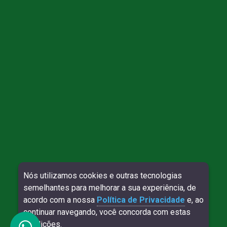
Direitos reservados à Willy Contábil - 2026
Nós utilizamos cookies e outras tecnologias
semelhantes para melhorar a sua experiência, de
SITE VERIFICADO:
DESENVOLVIMENTO:
acordo com a nossa
Política de Privacidade
e, ao
continuar navegando, você concorda com estas
condições.