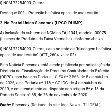
i) NCM 72254090: Outros
Destaque 001 - Proteção balística opaca de uso restrito
2. No Portal Único Siscomex (LPCO-DUIMP)
A) Inclusão do subitem de NCM no TA I1041, modelo I00075
(Licença de Produtos da Faixa Vermelha), conforme abaixo:
i) NCM 72254090: Outros, caso se trate de “blindagem balística
opaca de uso restrito” (ATT_2604, valor 02)
Esta Notícia Siscomex está sendo publicada por solicitação da
Diretoria de Fiscalização de Produtos Controlados do Exército
(DFPC), com base na
Portaria - C EX nº 2.566, de 8 de outubro
de 2025
, e na Portaria nº 118 – COLOG, de 4 de outubro de
2019, e em atendimento ao disposto nos artigos 8º e 13 da
Portaria Secex nº 65, de 26 de novembro de 2020.
Fonte:
Siscomex (
Retirado do site IdealNews - TI-IDEAL
)