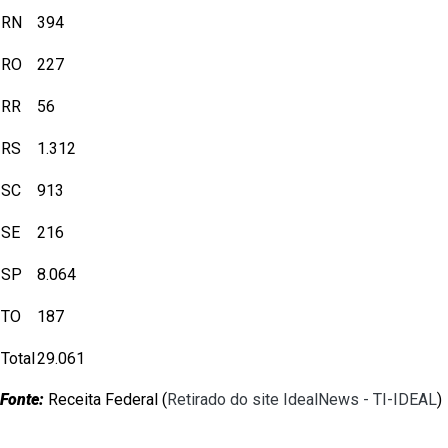
RN
394
RO
227
RR
56
RS
1.312
SC
913
SE
216
SP
8.064
TO
187
Total
29.061
Fonte:
Receita Federal (
Retirado do site IdealNews - TI-IDEAL
)