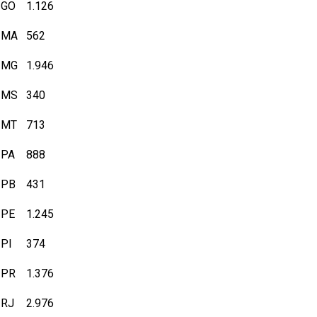
GO
1.126
MA
562
MG
1.946
MS
340
MT
713
PA
888
PB
431
PE
1.245
PI
374
PR
1.376
RJ
2.976