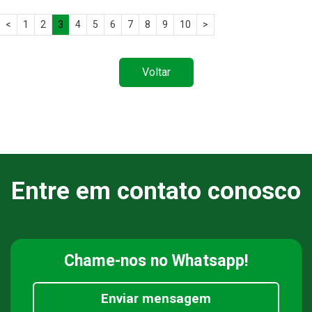
<
1
2
3
4
5
6
7
8
9
10
>
Voltar
Entre em contato conosco
Chame-nos
no Whatsapp!
Enviar mensagem