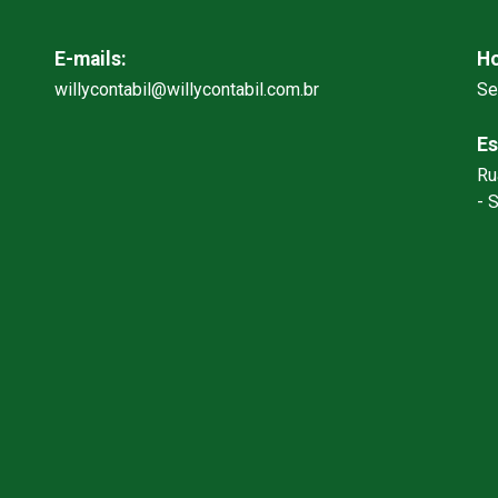
E-mails:
Ho
willycontabil@willycontabil.com.br
Se
Es
Ru
- 